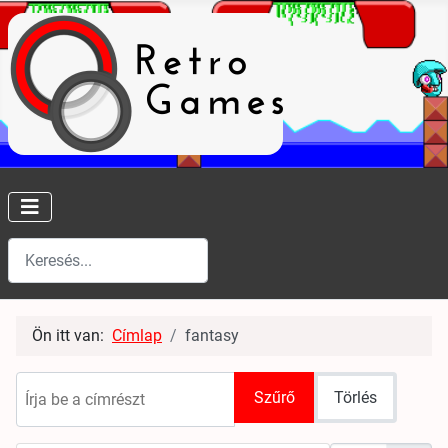
Keresés
Type 2 or more characters for results.
Ön itt van:
Címlap
fantasy
Írja be a címrészt
Szűrő
Törlés