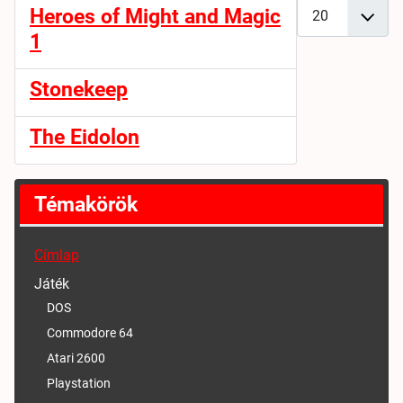
Tételek #
Heroes of Might and Magic
1
Stonekeep
The Eidolon
Témakörök
Címlap
Játék
DOS
Commodore 64
Atari 2600
Playstation