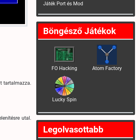
Játék Port és Mod
Böngésző Játékok
FO Hacking
Atom Factory
it tartalmazza.
Lucky Spin
enítésre utal.
Legolvasottabb