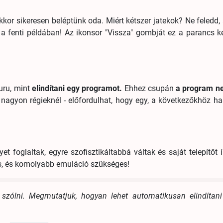
or sikeresen beléptünk oda. Miért kétszer jatekok? Ne feledd,
a fenti példában! Az ikonsor "Vissza" gombját ez a parancs k
uru, mint
elindítani egy programot.
Ehhez csupán
a program nev
 nagyon régieknél - előfordulhat, hogy egy, a következőkhöz has
 foglaltak, egyre szofisztikáltabbá váltak és saját telepítőt í
s, és komolyabb emuláció szükséges!
szólni. Megmutatjuk, hogyan lehet automatikusan elindítani