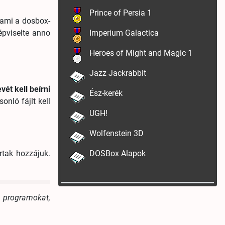
Prince of Persia 1
 ami a dosbox-
épviselte anno
Imperium Galactica
Heroes of Might and Magic 1
Jazz Jackrabbit
ét kell beírni
Ész-kerék
onló fájlt kell
UGH!
Wolfenstein 3D
rtak hozzájuk.
DOSBox Alapok
 programokat,