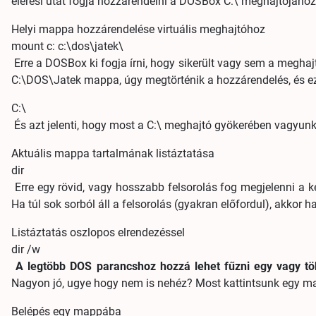
elérési utat fogja hozzárendelni a DOSBox C:\ meghajtójához
Helyi mappa hozzárendelése virtuális meghajtóhoz
mount
c: c:\dos\jatek\
Erre a DOSBox ki fogja írni, hogy sikerült vagy sem a megha
C:\DOS\Jatek mappa, úgy megtörténik a hozzárendelés, és ez
C:\
És azt jelenti, hogy most a C:\ meghajtó gyökerében vagyunk.
Aktuális mappa tartalmának listáztatása
dir
Erre egy rövid, vagy hosszabb felsorolás fog megjelenni a kép
Ha túl sok sorból áll a felsorolás (gyakran előfordul), akkor 
Listáztatás oszlopos elrendezéssel
dir
/w
A legtöbb DOS parancshoz hozzá lehet fűzni egy vagy t
Nagyon jó, ugye hogy nem is nehéz? Most kattintsunk egy m
Belépés egy mappába