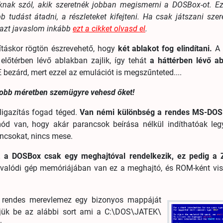
nak szól, akik szeretnék jobban megismerni a DOSBox-ot. Ez
 tudást átadni, a részleteket kifejteni. Ha csak játszani szer
 azt javaslom inkább
ezt a cikket olvasd el
.
ításkor rögtön észrevehető, hogy
két ablakot fog elindítani.
A 
lőtérben lévő ablakban zajlik, így tehát
a háttérben lévő ab
E bezárd, mert ezzel az emulációt is megszűnteted....
gyobb méretben szemügyre vehesd őket!
ligazítás fogad téged.
Van némi különbség a rendes MS-DOS
ód van, hogy akár parancsok beírása nélkül indíthatóak leg
ncsokat, nincs mese.
t a DOSBox csak egy meghajtóval rendelkezik, ez pedig a Z
valódi gép memóriájában van ez a meghajtó, és ROM-ként vise
 rendes merevlemez egy bizonyos mappáját
gjük be az alábbi sort ami a C:\DOS\JATEK\