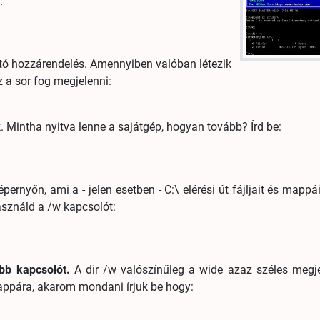
:
jtó hozzárendelés. Amennyiben valóban létezik
 a sor fog megjelenni:
 Mintha nyitva lenne a sajátgép, hogyan tovább? Írd be:
ernyőn, ami a - jelen esetben - C:\ elérési út fájljait és mappá
használd a /w kapcsolót:
öbb kapcsolót.
A dir /w valószínűleg a wide azaz széles megjel
appára, akarom mondani írjuk be hogy: