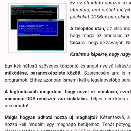
Ez az útmutató sorozat azok
útmutató, ami próbál mélyebb
játékokat DOSBox-ban, akkor
A telepítés után,
az első ind
hogy maga az emuláció az e
tálcára
- hogy ne zavarjon. N
Kattints a képekre, hogy na
Egy kék hátterű szöveges köszöntő és angol nyelvű leírás/e
működése, parancskészlete között.
Szerencsére arra is m
programok. Ehhez azonban ismerni kell a legalapvetőbb para
A legfontosabb megérteni, hogy mivel ez emuláció, ezér
minimum DOS rendszer van kialakítva.
Teljes mértékben a 
nem írható!
Mégis hogyan adható hozzá új meghajtó?
Kézenfekvő, a
hozzá kell rendelni egy meghajtó betűjelhez. Tehát pötyö