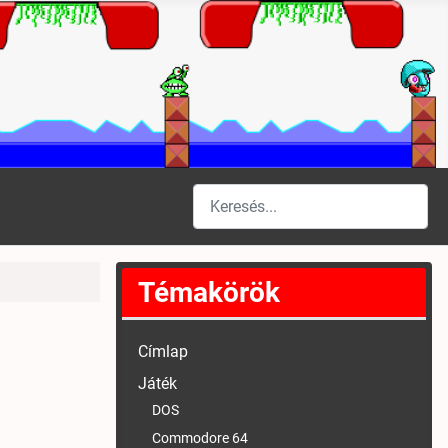
Keresés
Type 2 or more characters for results
Témakörök
Címlap
Játék
DOS
Commodore 64