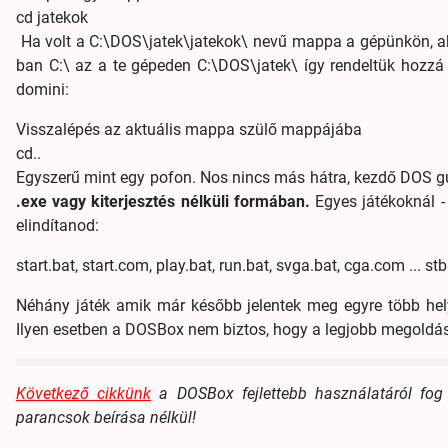
cd
jatekok
Ha volt a C:\DOS\jatek\jatekok\ nevű mappa a gépünkön, akk
ban C:\ az a te gépeden C:\DOS\jatek\ így rendeltük hozzá 
domini:
Visszalépés az aktuális mappa szülő mappájába
cd..
Egyszerű mint egy pofon. Nos nincs más hátra, kezdő DOS g
.exe vagy kiterjesztés nélküli formában.
Egyes játékoknál -
elindítanod:
start.bat, start.com, play.bat, run.bat, svga.bat, cga.com ... stb
Néhány játék amik már később jelentek meg egyre több helyet
Ilyen esetben a DOSBox nem biztos, hogy a legjobb megoldá
Következő cikkünk
a DOSBox fejlettebb használatáról fog 
parancsok beírása nélkül!