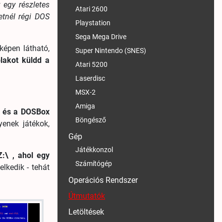
 egy részletes
Atari 2600
etnél régi DOS
Playstation
Sega Mega Drive
képen látható,
Super Nintendo (SNES)
lakot küldd a
Atari 5200
Laserdisc
MSX-2
Amiga
 és a DOSBox
Böngésző
yenek játékok,
Gép
Játékkonzol
:\ , ahol egy
Számítógép
lkedik - tehát
Operációs Rendszer
Útmutatók
Letöltések