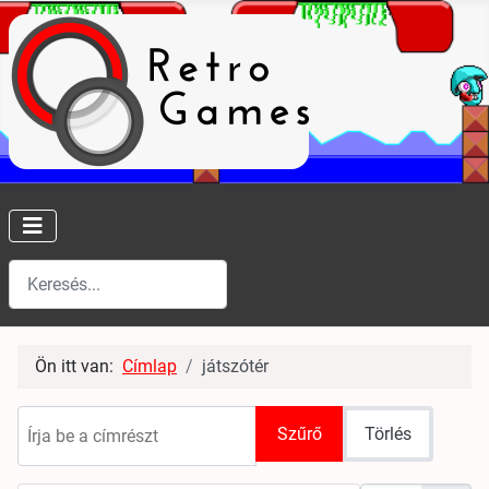
Keresés
Type 2 or more characters for results.
Ön itt van:
Címlap
játszótér
Írja be a címrészt
Szűrő
Törlés