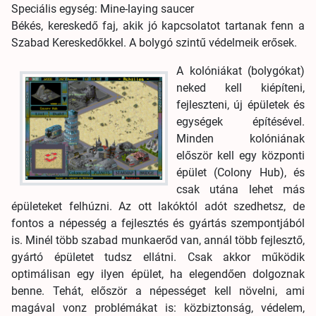
Speciális egység: Mine-laying saucer
Békés, kereskedő faj, akik jó kapcsolatot tartanak fenn a
Szabad Kereskedőkkel. A bolygó szintű védelmeik erősek.
A kolóniákat (bolygókat)
neked kell kiépíteni,
fejleszteni, új épületek és
egységek építésével.
Minden kolóniának
először kell egy központi
épület (Colony Hub), és
csak utána lehet más
épületeket felhúzni. Az ott lakóktól adót szedhetsz, de
fontos a népesség a fejlesztés és gyártás szempontjából
is. Minél több szabad munkaerőd van, annál több fejlesztő,
gyártó épületet tudsz ellátni. Csak akkor működik
optimálisan egy ilyen épület, ha elegendően dolgoznak
benne. Tehát, először a népességet kell növelni, ami
magával vonz problémákat is: közbiztonság, védelem,