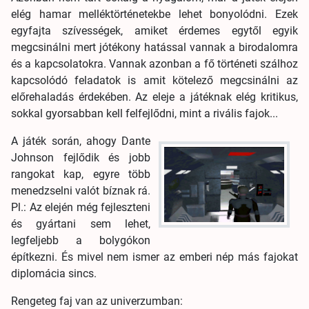
elég hamar melléktörténetekbe lehet bonyolódni. Ezek
egyfajta szívességek, amiket érdemes egytől egyik
megcsinálni mert jótékony hatással vannak a birodalomra
és a kapcsolatokra. Vannak azonban a fő történeti szálhoz
kapcsolódó feladatok is amit kötelező megcsinálni az
előrehaladás érdekében. Az eleje a játéknak elég kritikus,
sokkal gyorsabban kell felfejlődni, mint a rivális fajok...
A játék során, ahogy Dante
Johnson fejlődik és jobb
rangokat kap, egyre több
menedzselni valót bíznak rá.
Pl.: Az elején még fejleszteni
és gyártani sem lehet,
legfeljebb a bolygókon
építkezni. És mivel nem ismer az emberi nép más fajokat
diplomácia sincs.
Rengeteg faj van az univerzumban: