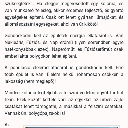
szükségletek... Ha eléggé megerősödött egy kolónia, és
van munkaerő felesleg, akkor érdemes fejlesztő, és gyártó
egységeket építeni. Csak ott lehet gyártani űrhajókat, és
állomásoztatni egységeket, ahol van űr kikötő!
Gondoskodni kell az épületek energia ellátásról is. Van
Nukleáris, Fúziós, és Nap erőmű (ilyen sorrendben egyre
hatékonyabbak ezek). Naperőműt, és Fúzióserőműt csak
ember lakta bolygókon lehet építeni.
A populáció élelemellátásáról is gondoskodni kell. Erre
több épület is van. Élelem nélkül rohamosan csökken a
lakosság (nem meglepő)!
Minden kolónia legfeljebb 5 felszíni védelmi ágyút tarthat
fenn. Ezek között kétféle van, az egyikkel az űrben zajló
csatákat lehet támogatni, a másikkal a felszíni csatákat.
Vannak ún. bolygópajzs-ok is!
Az