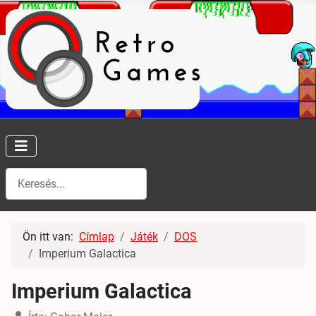
Keresés
Type 2 or more characters for results.
Ön itt van:
Címlap
Játék
DOS
Imperium Galactica
Imperium Galactica