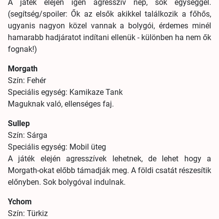
A játék elején igen agresszív nép, sok egységgel.
(segítség/spoiler: Ők az elsők akikkel találkozik a főhős,
ugyanis nagyon közel vannak a bolygói, érdemes minél
hamarabb hadjáratot indítani ellenük - különben ha nem ők
fognak!)
Morgath
Szín: Fehér
Speciális egység: Kamikaze Tank
Maguknak való, ellenséges faj.
Sullep
Szín: Sárga
Speciális egység: Mobil üteg
A játék elején agresszívek lehetnek, de lehet hogy a
Morgath-okat előbb támadják meg. A földi csatát részesítik
előnyben. Sok bolygóval indulnak.
Ychom
Szín: Türkiz