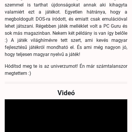
szemmel is tarthat újdonságokat annak aki kihagyta
valamiért ezt a játékot. Egyetlen hátránya, hogy a
megboldogult DOS-ra íródott, és emiatt csak emulációval
lehet játszani. Régebben játék melléklet volt a PC Guru és
sok más magazinban. Nekem két példány is van így belőle
:) A játék világhírnévre tett szert, ami kevés magyar
fejlesztésű játékról mondható el. És ami még nagyon jó,
hogy teljesen magyar nyelvű a játék!
Hódítsd meg te is az univerzumot! Én már számtalanszor
megtettem :)
Videó