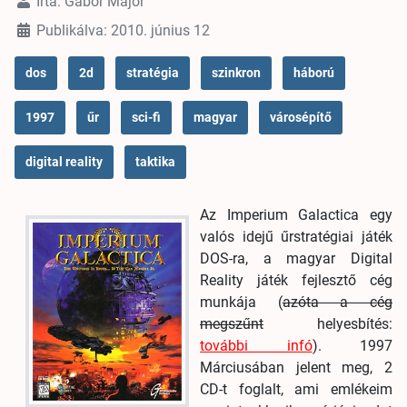
Írta:
Gabor Major
Publikálva: 2010. június 12
dos
2d
stratégia
szinkron
háború
1997
űr
sci-fi
magyar
városépítő
digital reality
taktika
Az Imperium Galactica egy
valós idejű űrstratégiai játék
DOS-ra, a magyar Digital
Reality játék fejlesztő cég
munkája (
azóta a cég
megszűnt
helyesbítés:
további infó
). 1997
Márciusában jelent meg, 2
CD-t foglalt, ami emlékeim