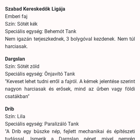
Szabad Kereskedők Ligája
Emberi faj
Szín: Sötét kék
Speciális egység: Behemót Tank
Nem igazán terjeszkednek, 3 bolygóval kezdenek. Nem túl
harciasak.
Dargslan
Szín: Sötét zöld
Speciális egység: Önjavító Tank
"Keveset lehet tudni erről a fajról. A kémek jelentése szerint
nagyon harciasak és erősek, mind az űrben vagy földi
csatákban"
Drib
Szín: Lila
Speciális egység: Paralizáló Tank
"A Drib egy büszke nép, fejlett mechanikai és építészeti
tudással. Ismerik a Dargslan népet, mivel nemrég