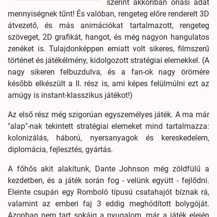
szerint akkoriban óriási adat
mennyiségnek tűnt! És valóban, rengeteg előre renderelt 3D
átvezető, és más animációkat tartalmazott, rengeteg
szöveget, 2D grafikát, hangot, és még nagyon hangulatos
zenéket is. Tulajdonképpen emiatt volt sikeres, filmszerű
történet és játékélmény, kidolgozott stratégiai elemekkel. (A
nagy sikeren felbuzdulva, és a fan-ok nagy örömére
később elkészült a II. rész is, ami képes felülmúlni ezt az
amúgy is instant-klasszikus játékot!)
Az első rész még szigorúan egyszemélyes játék. A ma már
"alap"-nak tekintett stratégiai elemeket mind tartalmazza:
kolonizálás, háború, nyersanyagok és kereskedelem,
diplomácia, fejlesztés, gyártás.
A főhős akit alakítunk, Dante Johnson még zöldfülű a
kezdetben, és a játék során fog - velünk együtt - fejlődni.
Eleinte csupán egy Romboló típusú csatahajót bíznak rá,
valamint az emberi faj 3 eddig meghódított bolygóját.
Azonban nem tart sokáig a nyugalom, már a játék elején