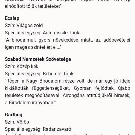
elhódított tőlük területeket"
Ecalep
Szín: Világos zöld
Speciális egység: Anti-missile Tank
"A birodalmuk gyors növekedése miatt, az adóbevételei
igen magas szintet ért el..."
Szabad Nemzetek Szövetsége
Szín: Közép kék
Speciális egység: Behemót Tank
"Régen a Nagy Birodalom része volt, de már egy jó ideje
kikiáltották függetlenségüket. Gyorsan fejlődtek, újabb
területek meghódításával. Arrongáns attitűdjükről híresek,
a Birodalom irányában."
Garthog
Szín: Vörös
Speciális egység: Radar zavaró