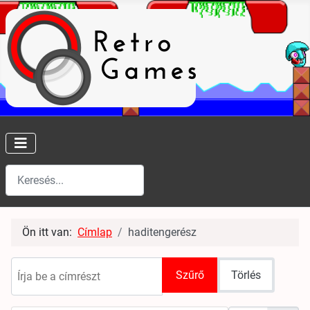
Keresés
Type 2 or more characters for results.
Ön itt van:
Címlap
haditengerész
Írja be a címrészt
Szűrő
Törlés