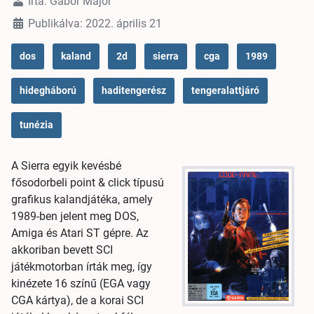
Írta:
Gabor Major
Publikálva: 2022. április 21
dos
kaland
2d
sierra
cga
1989
hidegháború
haditengerész
tengeralattjáró
tunézia
A Sierra egyik kevésbé
fősodorbeli point & click típusú
grafikus kalandjátéka, amely
1989-ben jelent meg DOS,
Amiga és Atari ST gépre. Az
akkoriban bevett SCI
játékmotorban írták meg, így
kinézete 16 színű (EGA vagy
CGA kártya), de a korai SCI