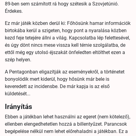
89-ben sem számított rá hogy szétesik a Szovjetúnió.
Érdekes.
Ez már játék közben derül ki: Főhösünk hamar információk
birtokába kerül a szigeten, hogy pont a nyaralása közben
kezd feje tetejére állni a világ. Kapcsolatba lép felettesével,
és úgy dönt nincs mese vissza kell térnie szolgálatba, de
ettől még egy utolsó éjszakát önfeledten eltölthet ezen a
szép helyen.
A Pentagonban eligazítják az eseményekről, a történetet
bonyolódik mert kiderül, hogy hősünk már bele is
keveredett az incidensbe. De már kapja is az első
küldetését...
Irányítás
Ebben a játékban lehet használni az egeret (nem kötelező),
ellenben elengedhetetlen hozzá a billentyűzet. Parancsok
begépelése nélkül nem lehet előrehaladni a játékban. Ez a