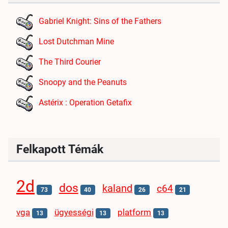
Gabriel Knight: Sins of the Fathers
Lost Dutchman Mine
The Third Courier
Snoopy and the Peanuts
Astérix : Operation Getafix
Felkapott Témák
2d
dos
kaland
c64
73
40
26
21
vga
ügyességi
platform
13
13
13