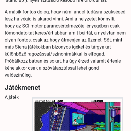
"stand up"). Ilyen szituáció később is előfordulhat.
A másik fontos dolog, hogy némi angol tudásra szükséged
lesz ha végig is akarod vinni. Ami a helyzetet könnyíti,
hogy az SCI motor parancsértelmezője lényegében csak
tőmondatokat keres/ért abban amit beírtál, a nyelvtan nem
olyan fontos, csak az hogy átmenjen az üzenet. Sőt, mint
más Sierra játékokban bizonyos igéket és tárgyakat
különböző ragozással/szinonímákkal is elfogad.
Próbálkozz bátran és sokat, ha úgy érzed valamit értenie
kéne akkor csak a szóválasztással lehet gond
valószínűleg.
Játékmenet
A játék