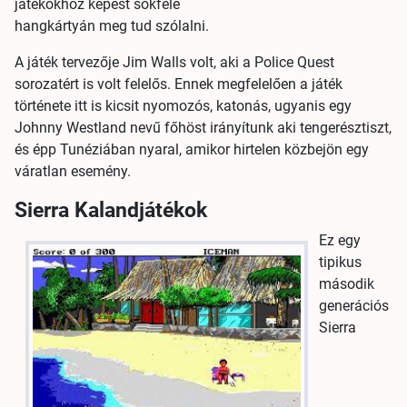
játékokhoz képest sokféle
hangkártyán meg tud szólalni.
A játék tervezője Jim Walls volt, aki a Police Quest
sorozatért is volt felelős. Ennek megfelelően a játék
története itt is kicsit nyomozós, katonás, ugyanis egy
Johnny Westland nevű főhöst irányítunk aki tengerésztiszt,
és épp Tunéziában nyaral, amikor hirtelen közbejön egy
váratlan esemény.
Sierra Kalandjátékok
Ez egy
tipikus
második
generációs
Sierra