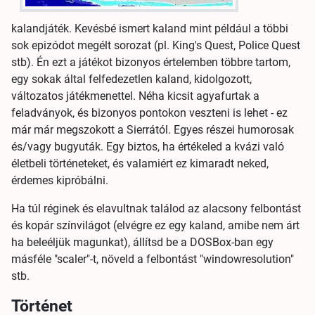
kalandjáték. Kevésbé ismert kaland mint például a többi
sok epizódot megélt sorozat (pl. King's Quest, Police Quest
stb). Én ezt a játékot bizonyos értelemben többre tartom,
egy sokak által felfedezetlen kaland, kidolgozott,
változatos játékmenettel. Néha kicsit agyafurtak a
feladványok, és bizonyos pontokon veszteni is lehet - ez
már már megszokott a Sierrától. Egyes részei humorosak
és/vagy bugyuták. Egy biztos, ha értékeled a kvázi való
életbeli történeteket, és valamiért ez kimaradt neked,
érdemes kipróbálni.
Ha túl réginek és elavultnak találod az alacsony felbontást
és kopár színvilágot (elvégre ez egy kaland, amibe nem árt
ha beleéljük magunkat), állítsd be a DOSBox-ban egy
másféle "scaler"-t, növeld a felbontást "windowresolution"
stb.
Történet