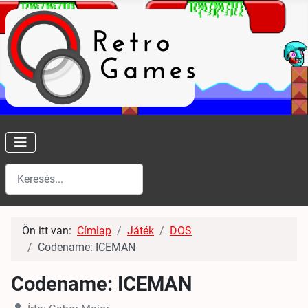
Keresés
Type 2 or more characters for results.
Ön itt van:
Címlap
Játék
DOS
Codename: ICEMAN
Codename: ICEMAN