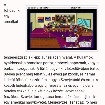
A
főhösünk
egy
amerikai
tengerésztiszt, aki épp Tunéziában nyaral. A hullámok
nyaldossák a homokos partot, emberek napoznak, vagy a
bárban iszogatnak. A történt egy fiktív közeljövőben (értsd:
89-ben jelent meg tehát 90-es évek) játszódik, és hamar
kiderül főhösünk számára, hogy a Szovjetúnió és Amerika
közötti hidegháború egy új fejezetéhez ér, egy incidens
hirtelen eszkalálja a két blokk közötti egymásnak
feszülést. Szovjet támogatású terroristák túszul ejtenek
egy amerikai nagykövetet. Megjegyzés: Tehát az író még