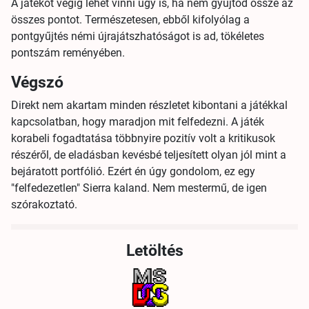
A játékot végig lehet vinni úgy is, ha nem gyűjtöd össze az
összes pontot. Természetesen, ebből kifolyólag a
pontgyűjtés némi újrajátszhatóságot is ad, tökéletes
pontszám reményében.
Végszó
Direkt nem akartam minden részletet kibontani a játékkal
kapcsolatban, hogy maradjon mit felfedezni. A játék
korabeli fogadtatása többnyire pozitív volt a kritikusok
részéről, de eladásban kevésbé teljesített olyan jól mint a
bejáratott portfólió. Ezért én úgy gondolom, ez egy
"felfedezetlen" Sierra kaland. Nem mestermű, de igen
szórakoztató.
Letöltés