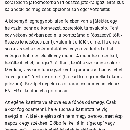
korai Sierra játékmotorban írt összes játékra igaz. Grafikus
kalandok, de még csak opcionálisan egér vezéreltek.
A képernyő legnagyobb, alsó felében van a játéktér, egy
helyszín, benne a környezet, szereplők, tárgyak stb. Fent
egy vékony sávban pedig: a pontszámaid (összegyűjtött /
összes lehetséges pont), valamint a játék címe. Ha erre a
sorra viszed az egérmutatót és lenyomva tartod a bal
egérgombot megjelenik egy menü. A menüben menteni,
betölteni lehet, hangerőt állítani, tehát a szokásos dolgok.
Menteni, visszatölteni egyébként a parancssorban is lehet:
"save game", "restore game" (ha esetleg egér nélkül akarsz
játszani). Kezdj el gépelni és a parancssor meg is jelenik,
ENTER-el küldöd el a parancsot.
Az egérrel kattints valahova és a főhös odamegy. Csak
akkor fog odamenni, ha el tudna a kattintott helyig
navigálni. A játék elején azért nem megy sehova, mert épp
napozik egy székben. Előbb fel kell állni ("get up" vagy