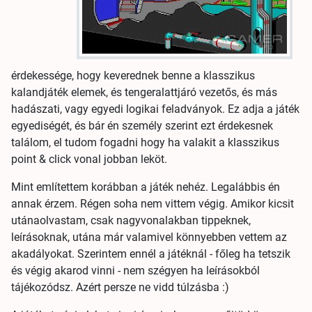
érdekessége, hogy keverednek benne a klasszikus
kalandjáték elemek, és tengeralattjáró vezetős, és más
hadászati, vagy egyedi logikai feladványok. Ez adja a játék
egyediségét, és bár én személy szerint ezt érdekesnek
találom, el tudom fogadni hogy ha valakit a klasszikus
point & click vonal jobban leköt.
Mint említettem korábban a játék nehéz. Legalábbis én
annak érzem. Régen soha nem vittem végig. Amikor kicsit
utánaolvastam, csak nagyvonalakban tippeknek,
leírásoknak, utána már valamivel könnyebben vettem az
akadályokat. Szerintem ennél a játéknál - főleg ha tetszik
és végig akarod vinni - nem szégyen ha leírásokból
tájékozódsz. Azért persze ne vidd túlzásba :)