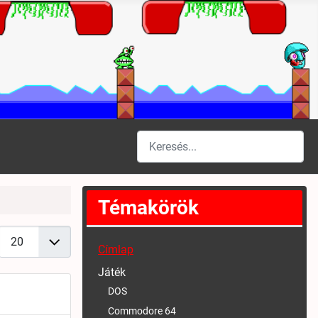
Keresés
Type 2 or more characters for results
Témakörök
Tételek #
Címlap
Játék
DOS
Commodore 64