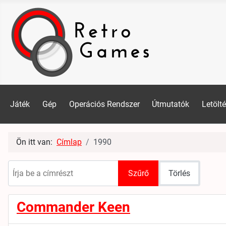
Játék
Gép
Operációs Rendszer
Útmutatók
Letölt
Ön itt van:
Címlap
1990
Írja be a címrészt
Szűrő
Törlés
Commander Keen