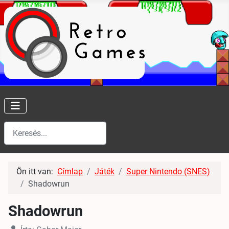
Keresés
Type 2 or more characters for results.
Ön itt van:
Címlap
Játék
Super Nintendo (SNES)
Shadowrun
Shadowrun