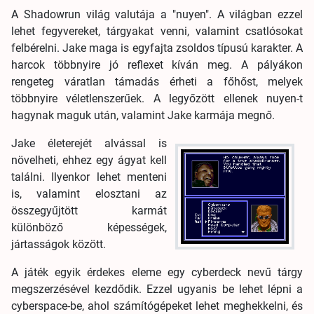
A Shadowrun világ valutája a "nuyen". A világban ezzel
lehet fegyvereket, tárgyakat venni, valamint csatlósokat
felbérelni. Jake maga is egyfajta zsoldos típusú karakter. A
harcok többnyire jó reflexet kíván meg. A pályákon
rengeteg váratlan támadás érheti a főhőst, melyek
többnyire véletlenszerűek. A legyőzött ellenek nuyen-t
hagynak maguk után, valamint Jake karmája megnő.
Jake életerejét alvással is
növelheti, ehhez egy ágyat kell
találni. Ilyenkor lehet menteni
is, valamint elosztani az
összegyűjtött karmát
különböző képességek,
jártasságok között.
A játék egyik érdekes eleme egy cyberdeck nevű tárgy
megszerzésével kezdődik. Ezzel ugyanis be lehet lépni a
cyberspace-be, ahol számítógépeket lehet meghekkelni, és