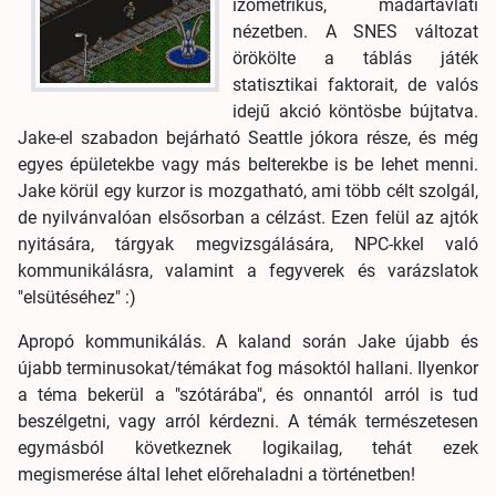
izometrikus, madártávlati
nézetben. A SNES változat
örökölte a táblás játék
statisztikai faktorait, de valós
idejű akció köntösbe bújtatva.
Jake-el szabadon bejárható Seattle jókora része, és még
egyes épületekbe vagy más belterekbe is be lehet menni.
Jake körül egy kurzor is mozgatható, ami több célt szolgál,
de nyilvánvalóan elsősorban a célzást. Ezen felül az ajtók
nyitására, tárgyak megvizsgálására, NPC-kkel való
kommunikálásra, valamint a fegyverek és varázslatok
"elsütéséhez" :)
Apropó kommunikálás. A kaland során Jake újabb és
újabb terminusokat/témákat fog másoktól hallani. Ilyenkor
a téma bekerül a "szótárába", és onnantól arról is tud
beszélgetni, vagy arról kérdezni. A témák természetesen
egymásból következnek logikailag, tehát ezek
megismerése által lehet előrehaladni a történetben!