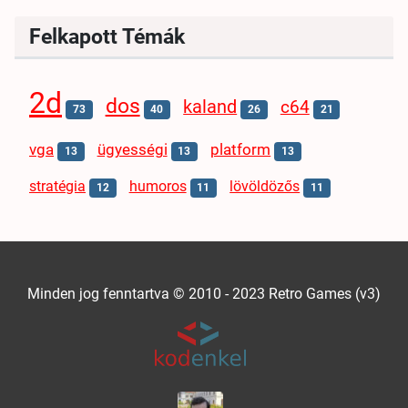
Felkapott Témák
2d
dos
kaland
c64
73
40
26
21
vga
ügyességi
platform
13
13
13
stratégia
humoros
lövöldözős
12
11
11
Minden jog fenntartva © 2010 - 2023 Retro Games (v3)