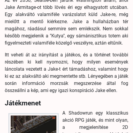
Az év 2050, Seattle-ben járunk Washington állam, ahol
Jake Armitage-ot több lövés éri egy elhagyatott utcában.
Egy alakváltó valamiféle varázslatot küld Jake-re, még
mielőtt a mentő kiérkezne. Jake a hullaházban tér
magához, ráadásul semmire sem emlékszik. Nem sokkal
később megjelenik a "Kutya", egy sámánisztikus totem aki
figyelmezteti valamiféle közelgő veszélyre, aztán eltűnik.
Itt veheti át az irányítást a játékos, és a történet további
részében ki kell nyomozni, hogy milyen események
láncolata vezetett a Jake-t ért támadáshoz, valamint hogy
ki ez az alakváltó aki megmentette stb. Lényegében a játék
során információ morzsák megszerzése által fog
összeállni a kép, ami egy igazi konspiráció Jake ellen.
Játékmenet
A Shadowrun egy klasszikus
akció RPG játék, és mint olyan,
a megjelenítése 2D