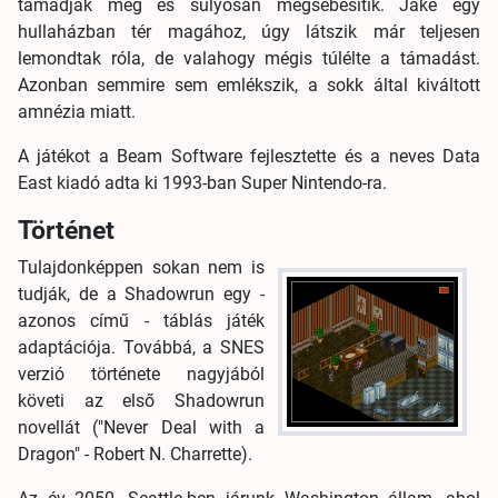
támadják meg és súlyosan megsebesítik. Jake egy
hullaházban tér magához, úgy látszik már teljesen
lemondtak róla, de valahogy mégis túlélte a támadást.
Azonban semmire sem emlékszik, a sokk által kiváltott
amnézia miatt.
A játékot a Beam Software fejlesztette és a neves Data
East kiadó adta ki 1993-ban Super Nintendo-ra.
Történet
Tulajdonképpen sokan nem is
tudják, de a Shadowrun egy -
azonos című - táblás játék
adaptációja. Továbbá, a SNES
verzió története nagyjából
követi az első Shadowrun
novellát ("Never Deal with a
Dragon" - Robert N. Charrette).