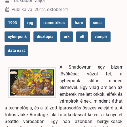
Írta:
Gabor Major
Publikálva: 2012. október 21
1993
rpg
izometrikus
harc
snes
cyberpunk
disztópia
ork
elf
vámpír
data east
A Shadowrun egy bizarr
jövőképet vázol fel, a
cyberpunk stílus minden
elemével. Egy világ amiben az
emberek mellett orkok, elfek és
vámpírok élnek, mindent áthat
a technológia, és a túlzott iparosodás összes velejárója. A
főhős Jake Armitage, aki futárkodással keresi a kenyerét
Seattle városában. Egy nap azonban bérgyilkosok