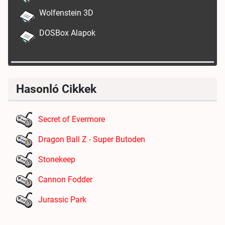
Wolfenstein 3D
DOSBox Alapok
Hasonló Cikkek
Secret of Evermore
Dragon Ball Z - Super Butoden
Stonekeep
Cannon Fodder
Jurassic Park