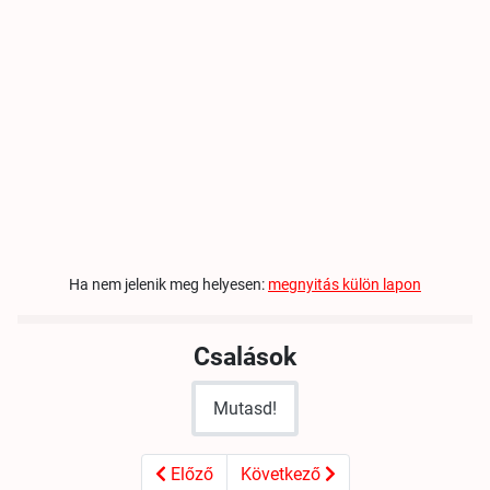
Ha nem jelenik meg helyesen:
megnyitás külön lapon
Csalások
Mutasd!
Előző cikk: Dragon Ball Z - Super Butoden
Következő cikk: NBA Jam
Előző
Következő